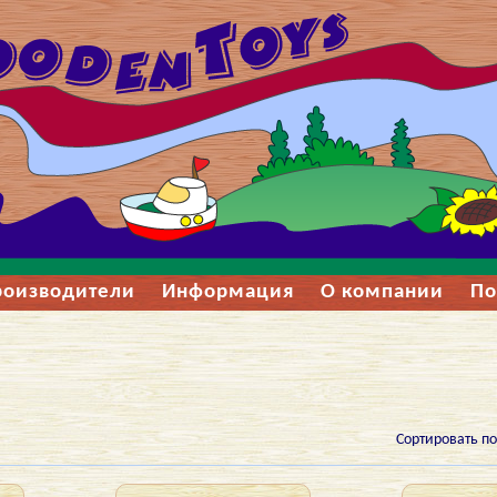
роизводители
Информация
О компании
По
Сортировать по