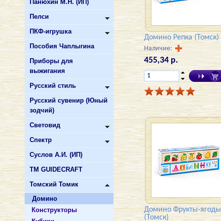
Панюхин М.Н. (ИП)
Пелси
ПКФ-игрушка
Домино Репка (Томск)
Пособия Чаплыгина
Наличие:
455,34 р.
Приборы для
выжигания
Русский стиль
Русский сувенир (Юный
зодчий)
Световид
Спектр
Суслов А.И. (ИП)
ТМ GUIDECRAFT
Томский Томик
Домино
Домино Фрукты-ягоды
Конструкторы
(Томск)