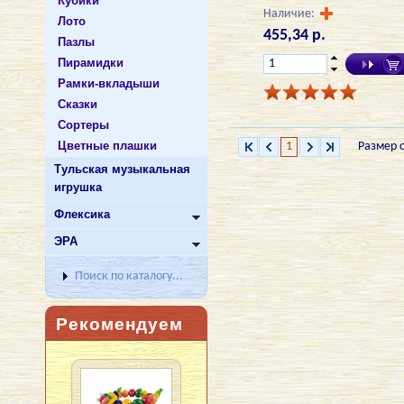
Кубики
Наличие:
Лото
455,34 р.
Пазлы
Пирамидки
Рамки-вкладыши
Cказки
Сортеры
Цветные плашки
1
Размер 
Тульская музыкальная
игрушка
Флексика
ЭРА
Поиск по каталогу...
Рекомендуем