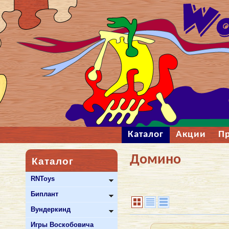
Каталог
Акции
П
Домино
Каталог
RNToys
Биплант
Вундеркинд
Игры Воскобовича