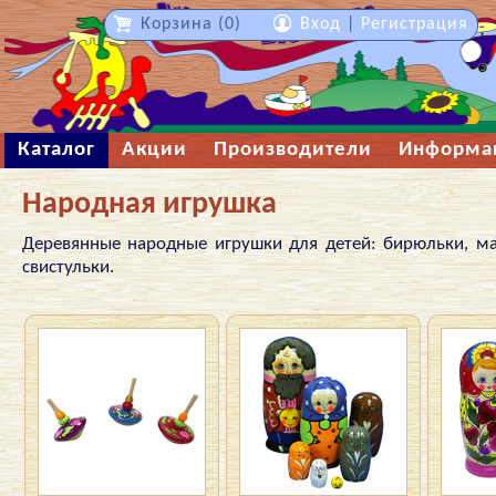
Корзина (0)
Вход
|
Регистрация
Каталог
Акции
Производители
Информа
Народная игрушка
Деревянные народные игрушки для детей: бирюльки, ма
свистульки.