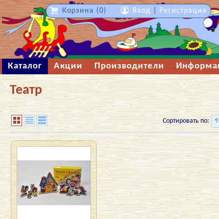
Корзина (0)
Вход
|
Регистрация
Каталог
Акции
Производители
Информа
Театр
Сортировать по: