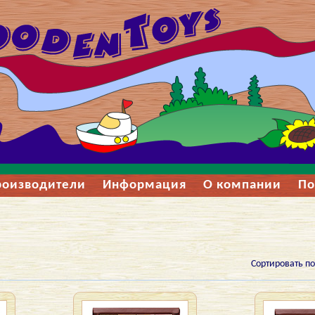
роизводители
Информация
О компании
По
Сортировать по