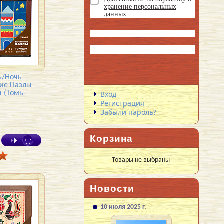
хранение персональных
данных
ь/Ночь
ние Пазлы
н (Томь-
Вход
Регистрация
Забыли пароль?
Корзина
Товары не выбраны
Новости
10 июля 2025 г.