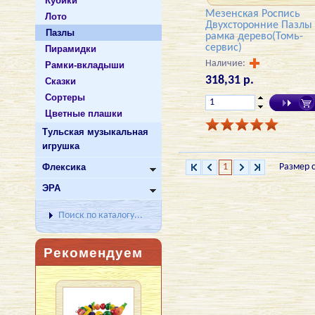
Кубики
Мезенская Роспись
Лото
Двухсторонние Пазлы
Пазлы
рамка дерево(Томь-
сервис)
Пирамидки
Наличие:
Рамки-вкладыши
318,31 р.
Cказки
Сортеры
Цветные плашки
Тульская музыкальная
игрушка
Флексика
1
Размер 
ЭРА
Поиск по каталогу...
Рекомендуем