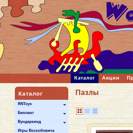
Каталог
Акции
П
Пазлы
Каталог
RNToys
Биплант
Вундеркинд
Игры Воскобовича