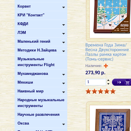
Корвет
КРИ "Контакт"
КФДИ
ЛЭМ
Маленький гений
Времена Года Зима/
Весна Двухсторонние
Методики Н.Зайцева
Пазлы рамка картон
Музыкальные
(Томь-сервис)
инструменты Flight
Наличие:
273,90 р.
Мухамеджанова
Мякиши
Наивный мир
Народные музыкальные
инструменты
Научные развлечения
Оксва