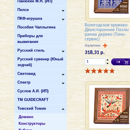
Панюхин М.Н. (ИП)
Пелси
ПКФ-игрушка
Вологодское кружево
Пособия Чаплыгина
Двухсторонние Пазлы
рамка дерево (Томь-
Приборы для
сервис)
выжигания
Наличие:
Русский стиль
318,31 р.
Русский сувенир (Юный
зодчий)
Световид
Спектр
Суслов А.И. (ИП)
ТМ GUIDECRAFT
Томский Томик
Домино
Конструкторы