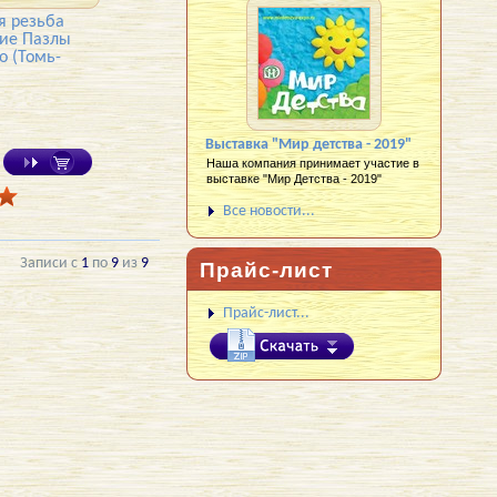
я резьба
ние Пазлы
о (Томь-
Выставка "Мир детства - 2019"
Наша компания принимает участие в
выставке "Мир Детства - 2019"
Все новости...
Записи с
1
по
9
из
9
Прайс-лист
Прайс-лист...