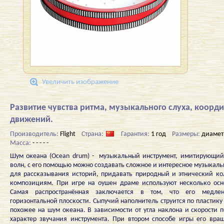
Увеличить изображение
Развитие чувства ритма, музыкального слуха, коорд
движений.
Производитель:
Flight
Страна:
Гарантия:
1 год
Размеры:
диамет
Масса:
- - - - -
Шум океана (Ocean drum) - музыкальный инструмент, имитирующий
волн, с его помощью можно создавать сложное и интересное музыкал
для рассказывания историй, придавать природный и этнический к
композициям. При игре на оушен драме используют несколько осн
Самая распространённая заключается в том, что его медле
горизонтальной плоскости. Сыпучий наполнитель струится по пластику 
похожее на шум океана. В зависимости от угла наклона и скорости 
характер звучания инструмента. При втором способе игры его вращ