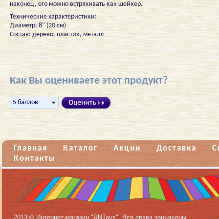
наконец, его можно встряхивать как шейкер.
Технические характеристики:
Диаметр: 8" (20 см)
Состав: дерево, пластик, металл
Как Вы оцениваете этот продукт?
Главная
Каталог
Акции
Доставка
С
Контакты
2013 © Интернет-магазин "RNToys". Все права защищены