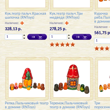
Кук.театр пальч.Красная
Кук.театр пальч.Три
Курочка
шапочка (RNToys)
медведя (RNToys)
ряба.Пал
в домике
Наличие:
Наличие:
Наличие:
328,13 р.
278,25 р.
561,75 р
Репка.Пальчиковый театр
Теремок.Пальчиковый
Три
в домике (RNToys)
театр в домике (RNToys)
поросен