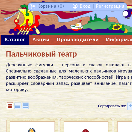
Корзина (0)
Вход
|
Регистрация
Каталог
Акции
Производители
Информа
Пальчиковый театр
Деревянные фигурки – персонажи сказок оживают в 
Специально сделанные для маленьких пальчиков игруш
развитию воображения, творческих способностей. Игра в
расширяет словарный запас, развивает внимание, памят
моторику.
Сортировать по: