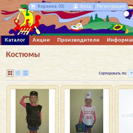
Корзина (0)
Вход
|
Регистрация
Каталог
Акции
Производители
Информа
Костюмы
Сортировать по: