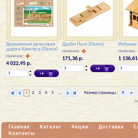
Деревянная рельсовая
Дроби Пазл (Пелси)
Избушка 
дорога Констр-р (Пелси)
Наличие:
Наличие:
Наличие:
171,36 р.
1 136,61
4 022,95 р.
1
2
3
4
5
...
Размер страницы :
З
Главная
Каталог
Акции
Доставка
С
Контакты