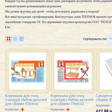
Каждый год мы реализовываем новые идеи, расширяем ассортимент, чтобы радовать
занимательными развивающими игрушками.
Мы делаем игрушки для детей - чтобы дети играли, радовались и творили!
Вся наша продукция сертифицирована. Конструкторы серии ТЕРЕМОК прошли сер
европейским стандартам СЕ. Все деревянные игрушки производства ООО "ПЕЛСИ"
ЕАС.
Сортировать по:
Кормушка для птиц
Кормушка для птиц
Скворечн
(синица) Набор деталей
(снегирь) Набор деталей
сборки (
для сборки (Пелси)
для сборки (Пелси)
Наличие:
Наличие:
Наличие:
627,88 р