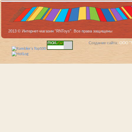
2013 © Интернет-магазин "RNToys". Все права защищены
Создание сайта:
ООО "