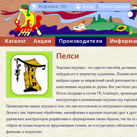
Корзина (0)
Вход
|
Регистрация
Каталог
Акции
Производители
Информа
Пелси
Хорошие игрушки - это один из способов доставить 
побудить его к творчеству и развитию. Именно п
выбрала одним из направлений своей деятельности 
качественных игрушек из дерева. Вот уже более дес
Пелси, входящее в состав ГК Альбатрос, производи
конструкторы и развивающие игрушки под торгов
Преимущество наших игрушек в том, что они изготовлены из натурального материал
Детали у них тщательно обработаны, зашлифованы и идеально подходят друг к дру
деревянных конструкторов разработаны и сформированы таким образом, что бы из
собрать не только модели по предложенным схемам, но и осуществить собственные 
фантазию и творчество.