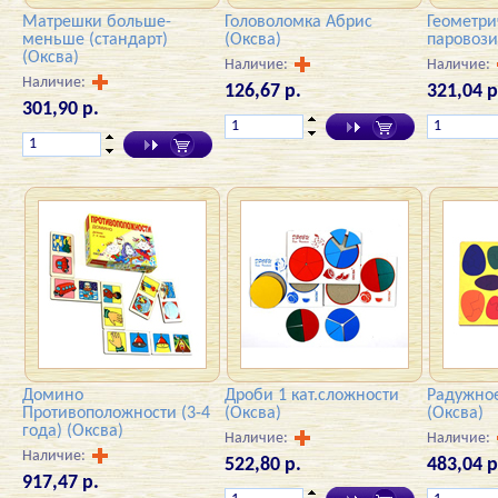
Матрешки больше-
Головоломка Абрис
Геометри
меньше (стандарт)
(Оксва)
паровози
(Оксва)
Наличие:
Наличие:
Наличие:
126,67 р.
321,04 р
301,90 р.
Домино
Дроби 1 кат.сложности
Радужно
Противоположности (3-4
(Оксва)
(Оксва)
года) (Оксва)
Наличие:
Наличие:
Наличие:
522,80 р.
483,04 р
917,47 р.