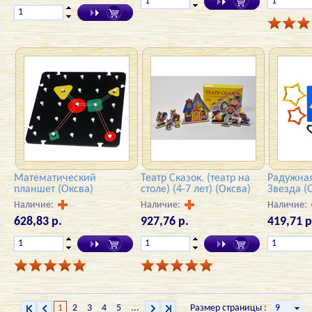
Математический
Театр Сказок. (театр на
Радужная
планшет (Оксва)
столе) (4-7 лет) (Оксва)
Звезда (
Наличие:
Наличие:
Наличие:
628,83 р.
927,76 р.
419,71 р
1
2
3
4
5
...
Размер страницы :