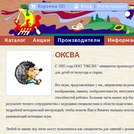
Корзина (0)
Вход
|
Регистрация
Каталог
Акции
Производители
Информа
ОКСВА
С 1992 года ООО "ОКСВА" занимается производст
для детей от полугода и старше.
Все игры, представленные у нас, направлены на раз
воображения, памяти, сообразительности, интеллек
способностей ребенка. Большая часть наших игр бы
результате тесного сотрудничества с ведущими специалистами в области педагогики
подробной методической инструкцией, чтобы помочь Вам и Вашему малышу использ
развивающий потенциал игры.
Любой из наших игр легко могут пользоваться как специалисты для занятий с деть