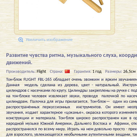
Увеличить изображение
Развитие чувства ритма, музыкального слуха, коорд
движений.
Производитель:
Flight
Страна:
Гарантия:
1 год
Размеры:
26,5см
Тон-блок FLIGHT FBL-265 обладает очень звонким и ярким звучанием
Данная модель сделана из дерева, цвет - натуральный. Инструм
цилиндров с насечками по кругу. Цилиндры закреплены на ручке с п
на тон-блоке человек извлекает звуки, проводя палочкой по насе
цилиндрам. Палочка для игры прилагается. Тон-блок— один из сам
распространённых перкуссионных инструментов. Он имеет неоп
звучания, издает характерное «цоканье», окраска которого изменяет
конструкции и материала. Тон-блок широко распространен как в ор
народной музыке Южной Америки, Дальнего Востока и Африки, отку
распространился по всему миру. Играть на нем довольно просто - пре
для взрослого, увлекающегося необычными аутентичными вещами, так