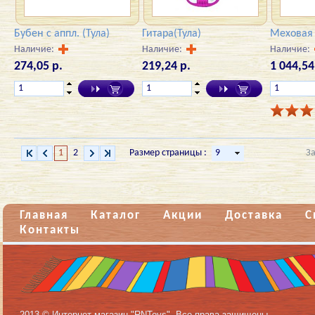
Бубен с аппл. (Тула)
Гитара(Тула)
Меховая 
Наличие:
Наличие:
Наличие:
274,05 р.
219,24 р.
1 044,54
1
2
Размер страницы :
З
Главная
Каталог
Акции
Доставка
С
Контакты
2013 © Интернет-магазин "RNToys". Все права защищены