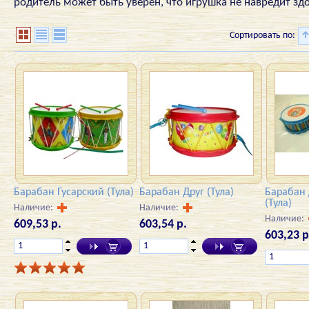
родитель может быть уверен, что игрушка не навредит зд
Сортировать по:
Барабан Гусарский (Тула)
Барабан Друг (Тула)
Барабан 
(Тула)
Наличие:
Наличие:
Наличие:
609,53 р.
603,54 р.
603,23 р