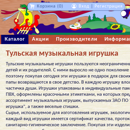
Корзина (0)
Вход
|
Регистрация
Каталог
Акции
Производители
Информа
Тульская музыкальная игрушка
Тульские музыкальные игрушки пользуются неограниченн
детей и их родителей. С ними выросло не одно поколение 
поэтому покупая сегодня эти игрушки в подарок для свои
папы возвращаются в свое детство. В каждую игрушку вл
частичка души. Игрушки упакованы в индивидуальные пак
ПВХ, оформлены красочными этикетками, на которых пре
ассортимент музыкальных игрушек, выпускаемых ЗАО ПО 
игрушка", а также веселые стишки.
Сырье, используемое для изготовления игрушек, экологич
каждый вид игрушки имеется сертификат качества, проток
санитарно-гигиеническое заключение. Покупая эти издел