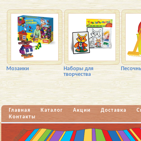
Мозаики
Наборы для
Песочн
творчества
Главная
Каталог
Акции
Доставка
С
Контакты