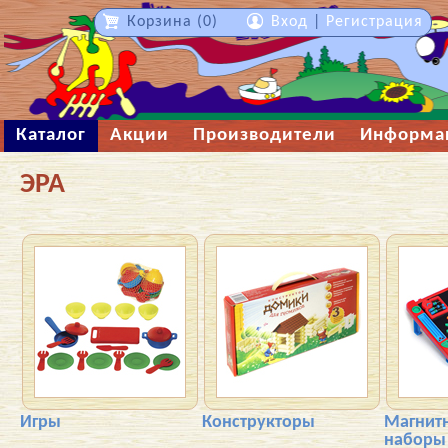
Корзина (0)
Вход
|
Регистрация
Каталог
Акции
Производители
Информа
ЭРА
Игры
Конструкторы
Магнит
наборы