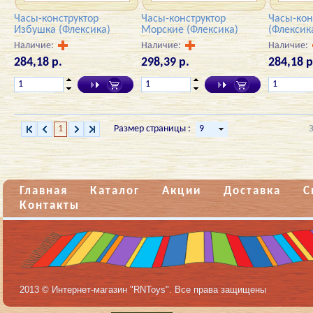
Часы-конструктор
Часы-конструктор
Часы-кон
Избушка (Флексика)
Морские (Флексика)
(Флексик
Наличие:
Наличие:
Наличие:
284,18 р.
298,39 р.
284,18 р
1
Размер страницы :
Главная
Каталог
Акции
Доставка
С
Контакты
2013 © Интернет-магазин "RNToys". Все права защищены