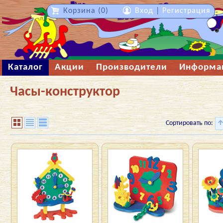
Корзина (0)
Вход
|
Регистрация
Каталог
Акции
Производители
Информа
Часы-конструктор
Сортировать по: