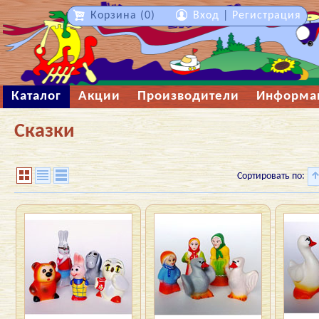
Корзина (0)
Вход
|
Регистрация
Каталог
Акции
Производители
Информа
Сказки
Сортировать по: