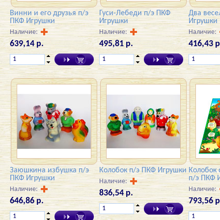
Винни и его друзья п/э
Гуси-Лебеди п/э ПКФ
Два весе
ПКФ Игрушки
Игрушки
Игрушки
Наличие:
Наличие:
Наличие:
639,14 р.
495,81 р.
416,43 р
Заюшкина избушка п/э
Колобок п/э ПКФ Игрушки
Колобок 
ПКФ Игрушки
п/э ПКФ 
Наличие:
Наличие:
Наличие:
836,54 р.
646,86 р.
793,56 р