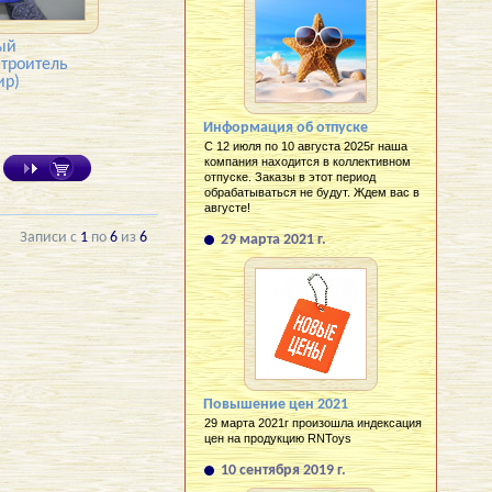
ый
Строитель
ир)
Информация об отпуске
С 12 июля по 10 августа 2025г наша
компания находится в коллективном
отпуске. Заказы в этот период
обрабатываться не будут. Ждем вас в
августе!
Записи с
1
по
6
из
6
29 марта 2021 г.
Повышение цен 2021
29 марта 2021г произошла индексация
цен на продукцию RNToys
10 сентября 2019 г.