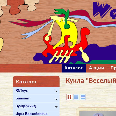
Каталог
Акции
П
Кукла "Веселый
Каталог
RNToys
Биплант
Вундеркинд
Игры Воскобовича