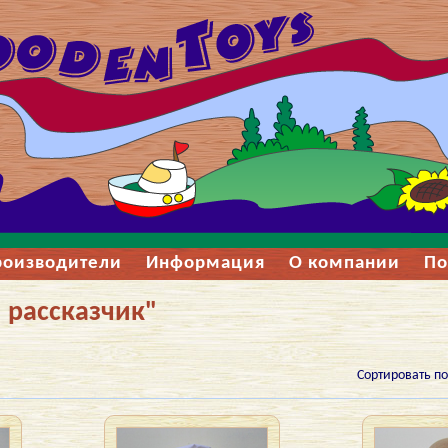
роизводители
Информация
О компании
По
 рассказчик"
Сортировать по