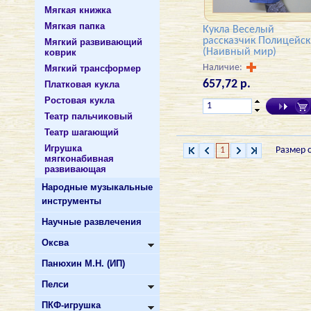
Мягкая книжка
Мягкая папка
Кукла Веселый
рассказчик Полицейс
Мягкий развивающий
(Наивный мир)
коврик
Наличие:
Мягкий трансформер
657,72 р.
Платковая кукла
Ростовая кукла
Театр пальчиковый
Театр шагающий
Игрушка
1
Размер 
мягконабивная
развивающая
Народные музыкальные
инструменты
Научные развлечения
Оксва
Панюхин М.Н. (ИП)
Пелси
ПКФ-игрушка