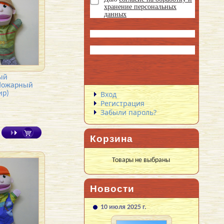
хранение персональных
данных
ый
 Пожарный
ир)
Вход
Регистрация
Забыли пароль?
Корзина
Товары не выбраны
Новости
10 июля 2025 г.