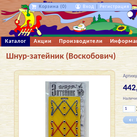
Корзина (0)
Вход
|
Регистрация
Каталог
Акции
Производители
Информа
Шнур-затейник (Воскобович)
Артику
442
Наличи