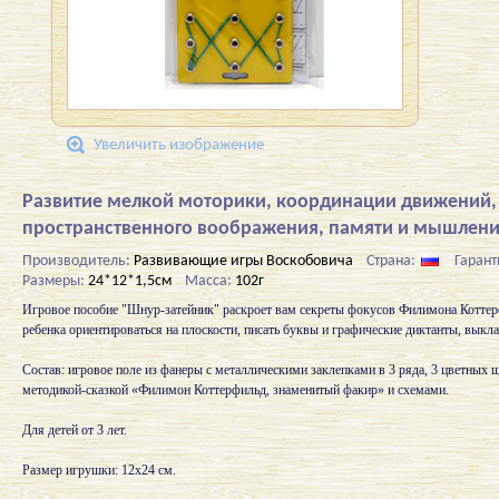
Увеличить изображение
Развитие мелкой моторики, координации движений,
пространственного воображения, памяти и мышлени
Производитель:
Развивающие игры Воскобовича
Страна:
Гарант
Размеры:
24*12*1,5см
Масса:
102г
Игровое пособие "Шнур-затейник" раскроет вам секреты фокусов Филимона Коттерф
ребенка ориентироваться на плоскости, писать буквы и графические диктанты, выкл
Состав: игровое поле из фанеры с металлическими заклепками в 3 ряда, 3 цветных 
методикой-сказкой «Филимон Коттерфильд, знаменитый факир» и схемами.
Для детей от 3 лет.
Размер игрушки: 12х24 см.