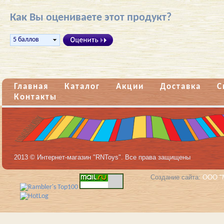
Как Вы оцениваете этот продукт?
Главная
Каталог
Акции
Доставка
С
Контакты
2013 © Интернет-магазин "RNToys". Все права защищены
Создание сайта:
ООО "