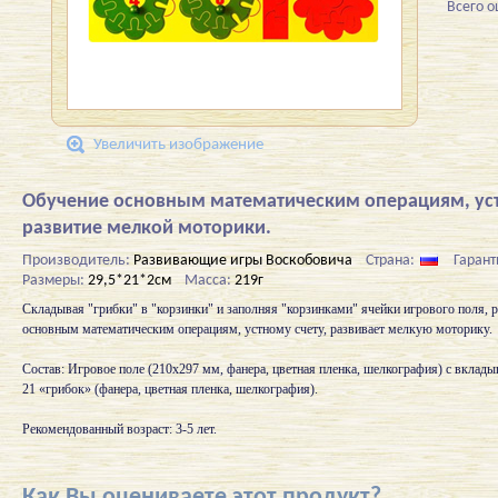
Всего 
Увеличить изображение
Обучение основным математическим операциям, уст
развитие мелкой моторики.
Производитель:
Развивающие игры Воскобовича
Страна:
Гарант
Размеры:
29,5*21*2см
Масса:
219г
Складывая "грибки" в "корзинки" и заполняя "корзинками" ячейки игрового поля, 
основным математическим операциям, устному счету, развивает мелкую моторику.
Состав: Игровое поле (210х297 мм, фанера, цветная пленка, шелкография) с вклад
21 «грибок» (фанера, цветная пленка, шелкография).
Рекомендованный возраст: 3-5 лет.
Как Вы оцениваете этот продукт?