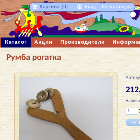
Корзина (0)
Вход
|
Регистрация
Каталог
Акции
Производители
Информа
Румба рогатка
Артику
212
Наличи