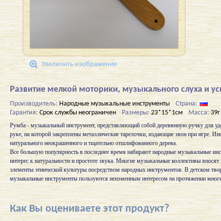
Увеличить изображение
Развитие мелкой моторики, музыкального слуха и ус
Производитель:
Народные музыкальные инструменты
Страна:
Гарантия:
Срок службы неограничен
Размеры:
23*15*1см
Масса:
39г
Румба - музыкальный инструмент, представляющий собой деревянную ручку для уд
руке, на которой закреплены металлические тарелочки, издающие звон при игре. Ин
натурального неокрашенного и тщательно отшлифованного дерева.
Все большую популярность в последнее время набирают народные музыкальные инс
интерес к натуральности и простоте звука. Многие музыкальные коллективы вносят
элементы этнической культуры посредством народных инструментов. В детском тво
музыкальные инструменты пользуются неизменным интересом на протяжении многи
Как Вы оцениваете этот продукт?