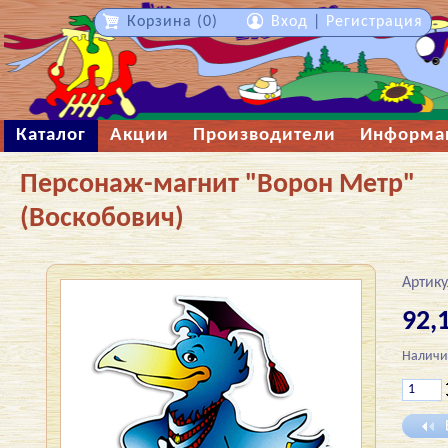
Корзина (0)
Вход
|
Регистрация
Каталог
Акции
Производители
Информа
Персонаж-магнит "Ворон Метр"
(Воскобович)
Артику
92,1
Наличи