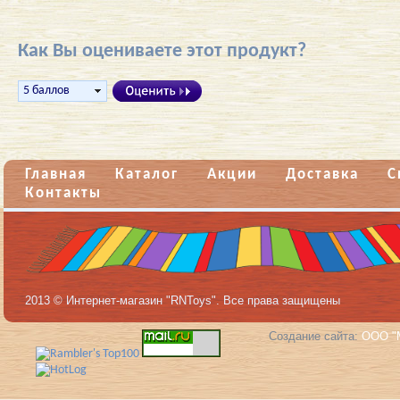
Как Вы оцениваете этот продукт?
Главная
Каталог
Акции
Доставка
С
Контакты
2013 © Интернет-магазин "RNToys". Все права защищены
Создание сайта:
ООО "