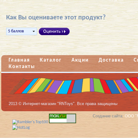
Как Вы оцениваете этот продукт?
Главная
Каталог
Акции
Доставка
С
Контакты
2013 © Интернет-магазин "RNToys". Все права защищены
Создание сайта:
ООО "