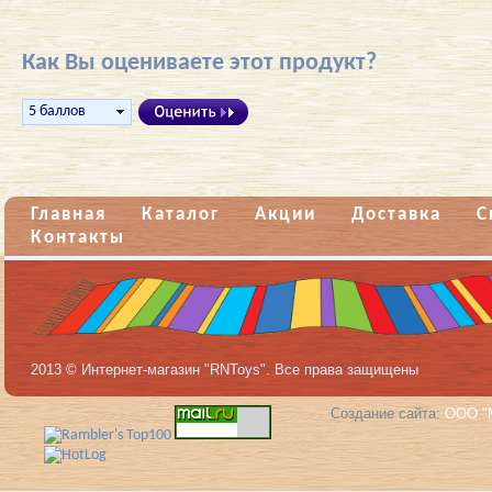
Как Вы оцениваете этот продукт?
Главная
Каталог
Акции
Доставка
С
Контакты
2013 © Интернет-магазин "RNToys". Все права защищены
Создание сайта:
ООО "