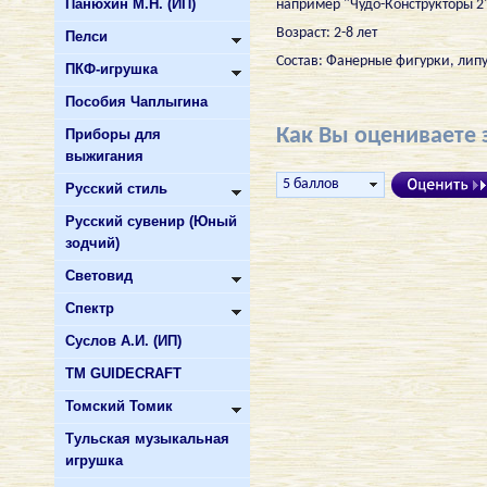
Панюхин М.Н. (ИП)
например "Чудо-Конструкторы 2
Возраст: 2-8 лет
Пелси
Состав: Фанерные фигурки, липу
ПКФ-игрушка
Пособия Чаплыгина
Как Вы оцениваете 
Приборы для
выжигания
Русский стиль
Русский сувенир (Юный
зодчий)
Световид
Спектр
Суслов А.И. (ИП)
ТМ GUIDECRAFT
Томский Томик
Тульская музыкальная
игрушка