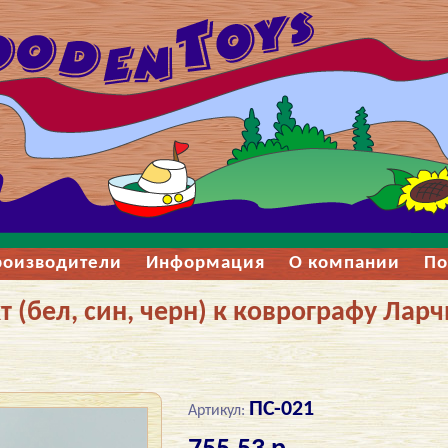
роизводители
Информация
О компании
По
 (бел, син, черн) к коврографу Ларч
ПС-021
Артикул: