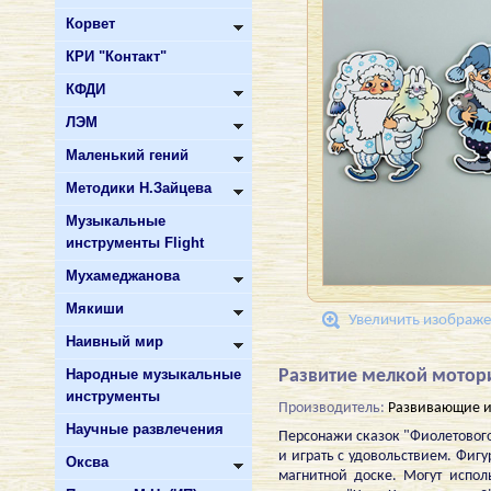
Корвет
КРИ "Контакт"
КФДИ
ЛЭМ
Маленький гений
Методики Н.Зайцева
Музыкальные
инструменты Flight
Мухамеджанова
Мякиши
Увеличить изображ
Наивный мир
Народные музыкальные
Развитие мелкой мотор
инструменты
Производитель:
Развивающие и
Научные развлечения
Персонажи сказок "Фиолетового 
и играть с удовольствием. Фигу
Оксва
магнитной доске. Могут испол