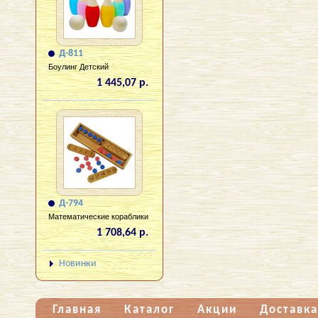
Д-811
Боулинг Детский
1 445,07 р.
Д-794
Математические кораблики
1 708,64 р.
Новинки
Главная
Каталог
Акции
Доставка