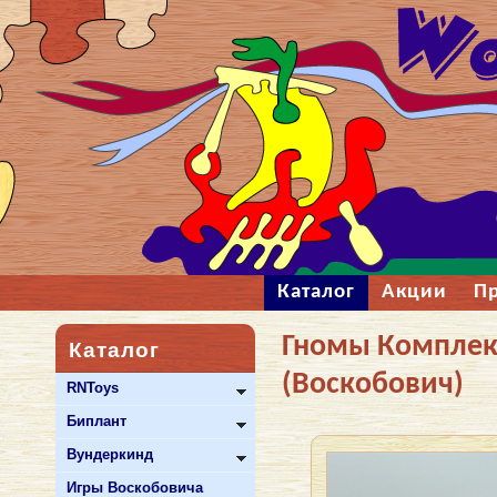
Каталог
Акции
П
Гномы Комплект
Каталог
(Воскобович)
RNToys
Биплант
Вундеркинд
Игры Воскобовича