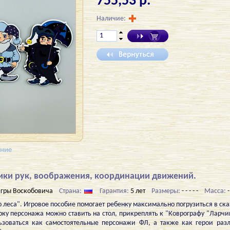
755,53 р.
Наличие:
ение
ики рук, воображения, координации движений.
гры Воскобовича
Страна:
Гарантия:
5 лет
Размеры:
- - - - -
Масса:
-
леса". Игровое пособие помогает ребенку максимально погрузиться в сказ
рку персонажа можно ставить на стол, прикреплять к "Коврографу "Ларчи
ьзоваться как самостоятельные персонажи ФЛ, а также как герои раз