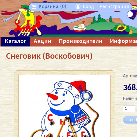
Корзина (0)
Вход
|
Регистрация
Каталог
Акции
Производители
Информа
Снеговик (Воскобович)
Артику
368
Наличи