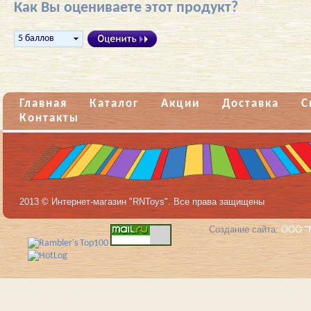
Как Вы оцениваете этот продукт?
Главная
Каталог
Акции
Доставка
С
Контакты
2013 © Интернет-магазин "RNToys". Все права защищены
Создание сайта:
ООО "