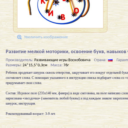
Увеличить изображение
Развитие мелкой моторики, освоение букв, навыков 
Производитель:
Развивающие игры Воскобовича
Страна:
Гарант
Размеры:
24*15,5*0,3см
Масса:
76г
Ребенок продевает шнурок сквозь отверстия, закручивает его вокруг отдельной бук
составляет слова. С помощью указанного в инструкции списка подбирает слова со «
придумывает свои слова.
Состав: Игровое поле (235х140 мм, фанера) в виде снеговика, на поле написано 
нарисована «звездочка» (заменитель любой буквы) и под каждым знаком закреплена
шнурок; инструкция.
Рекомендованный возраст: 3-9 лет.