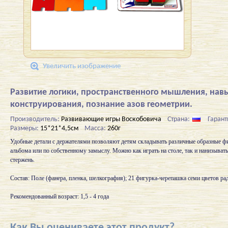
Увеличить изображение
Развитие логики, пространственного мышления, нав
конструирования, познание азов геометрии.
Производитель:
Развивающие игры Воскобовича
Страна:
Гарант
Размеры:
15*21*4,5см
Масса:
260г
Удобные детали с держателями позволяют детям складывать различные образные ф
альбома или по собственному замыслу. Можно как играть на столе, так и нанизывать
стержень.
Состав: Поле (фанера, пленка, шелкография); 21 фигурка-черепашка семи цветов ра
Рекомендованный возраст: 1,5 - 4 года
Как Вы оцениваете этот продукт?