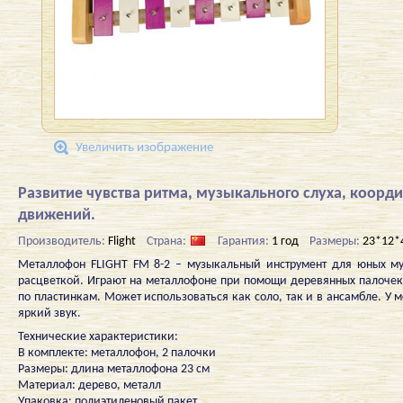
Увеличить изображение
Развитие чувства ритма, музыкального слуха, коорд
движений.
Производитель:
Flight
Страна:
Гарантия:
1 год
Размеры:
23*12*
Металлофон FLIGHT FM 8-2 – музыкальный инструмент для юных м
расцветкой. Играют на металлофоне при помощи деревянных палочек
по пластинкам. Может использоваться как соло, так и в ансамбле. У 
яркий звук.
Технические характеристики:
В комплекте: металлофон, 2 палочки
Размеры: длина металлофона 23 см
Материал: дерево, металл
Упаковка: полиэтиленовый пакет