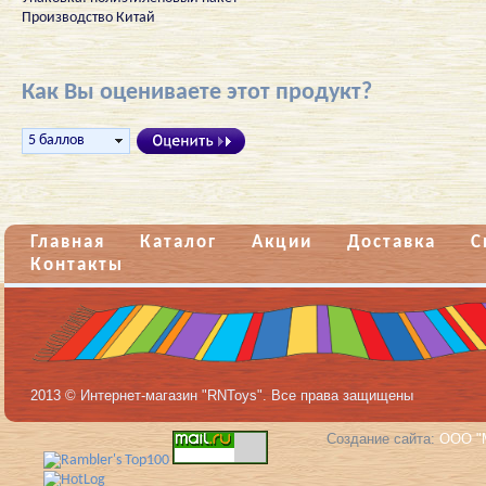
Производство Китай
Как Вы оцениваете этот продукт?
Главная
Каталог
Акции
Доставка
С
Контакты
2013 © Интернет-магазин "RNToys". Все права защищены
Создание сайта:
ООО "